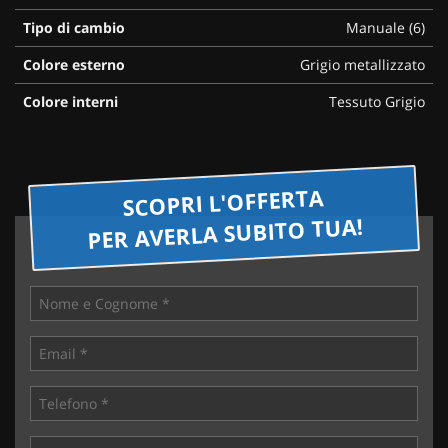
questi
Tipo di cambio
Manuale (6)
strumenti
di
Colore esterno
Grigio metallizzato
tracciamento
si
Colore interni
Tessuto Grigio
rimanda
alla
cookie
policy.
SCOPRI L'OFFERTA
Puoi
rivedere
PER AVERLA SUBITO TUA!
e
modificare
le
tue
scelte
in
qualsiasi
momento.