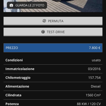
tracciamento
GUARDA LE 27 FOTO
che
adottiamo
per
offrire
PERMUTA
le
funzionalità
TEST-DRIVE
e
svolgere
le
PREZZO
7.800 €
attività
di
seguito
Condizioni
usato
descritte.
Per
Immatricolazione
03/2016
ottenere
maggiori
Chilometraggio
157.754
informazioni
Alimentazione
Diesel
sull'utilità
e
Cilindrata
1560 Cm³
sul
funzionamento
Potenza
88 KW / 120 CV
di