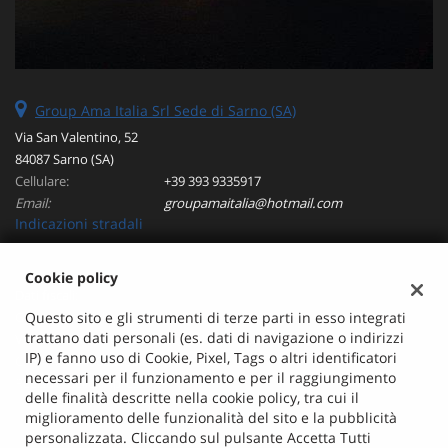
Group Ama Italia Srl Sede di Sarno (SA)
Via San Valentino, 52
84087 Sarno (SA)
Cellulare:
+39 393 9335917
Email:
groupamaitalia@hotmail.com
Indicazioni stradali
Cookie policy
Dati fiscali:
Group Ama Italia Srl
Questo sito e gli strumenti di terze parti in esso integrati
trattano dati personali (es. dati di navigazione o indirizzi
Via San Valentino, 52, Sarno (SA)
IP) e fanno uso di Cookie, Pixel, Tags o altri identificatori
C.F/P.IVA:
04962890655
necessari per il funzionamento e per il raggiungimento
Registro delle imprese:
SA
delle finalità descritte nella cookie policy, tra cui il
miglioramento delle funzionalità del sito e la pubblicità
personalizzata. Cliccando sul pulsante Accetta Tutti