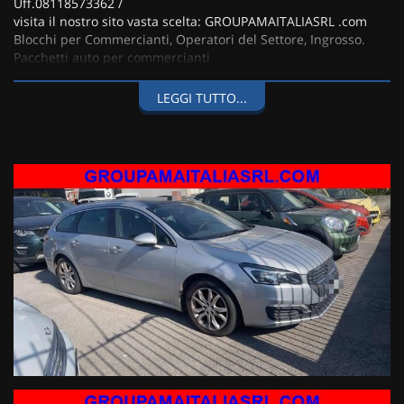
Uff.08118573362 /
visita il nostro sito vasta scelta: GROUPAMAITALIASRL .com
Blocchi per Commercianti, Operatori del Settore, Ingrosso.
Pacchetti auto per commercianti
Km Certificati. Tutte le nostre auto nuove, usate e km0
vengono
LEGGI TUTTO...
consegnate completamente igienizzate.
Finanziamento anche totale.
LA Group Ama Italia Srl VENDE USATO DA PIU DI 30 ANNI e
offriamo massima serietà e
trasparenza su tutti i prodotti da noi venduti, le nostre non
sono chiacchiere
ma spendiamo il nostro tempo per soddisfare il cliente a 360
gradi.
FACCIAMO QUESTO LAVORO CON IL CUORE E TANTA
PASSIONE.......
Le vetture da noi vendute saranno consegnate con tagliando
completo,
100 controlli di più genere, con una cura maniacale nella
preparazione generale.
La nostra Azienda rivela ogni giorno il suo accento peculiare:
l’attenzione al cliente per far vivere un’esperienza unica e di
qualità.