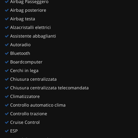
Airbag Passeggero
Salva
Airbag posteriore
le
impostazioni
Airbag testa
Alzacristalli elettrici
Assistente abbaglianti
Autoradio
Bluetooth
Boardcomputer
Cerchi in lega
Chiusura centralizzata
Chiusura centralizzata telecomandata
Climatizzatore
Controllo automatico clima
Controllo trazione
Cruise Control
ESP