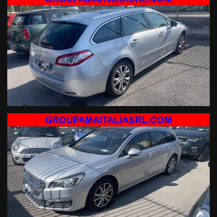
Con una chiara vision: #essenzadelfuturo.
Sarno Salerno Napoli Avellino Caserta Benevento.
4x4, Neopatentati, GPL, Gancio, traino, Pick-up,
Auto da viaggio fino a € 9000, Auto compatte selezionate, Auto
Familiari Popolari, Usato Sicuro.