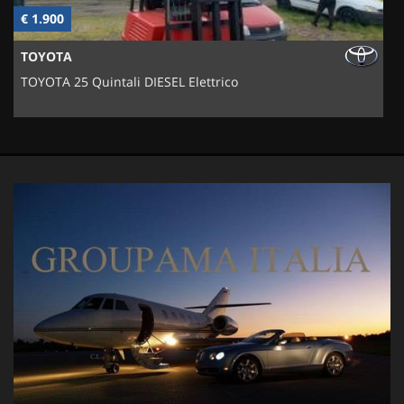
€ 1.900
€
TOYOTA
TOYOTA 25 Quintali DIESEL Elettrico
C