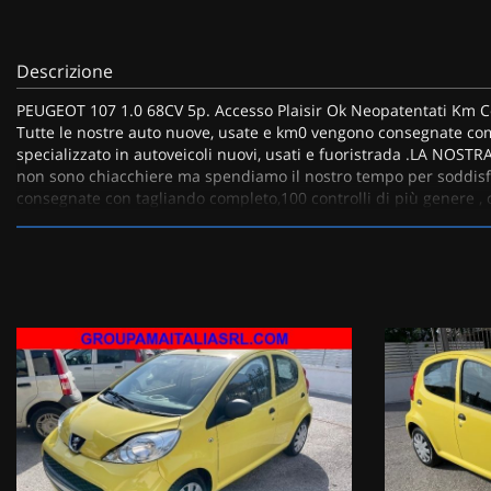
tta
ti
Descrizione
PEUGEOT 107 1.0 68CV 5p. Accesso Plaisir Ok Neopatentati Km Ce
mpre
Cookie necessari
Tutte le nostre auto nuove, usate e km0 vengono consegnate co
litato
specializzato in autoveicoli nuovi, usati e fuoristrada .LA NOST
non sono chiacchiere ma spendiamo il nostro tempo per soddisf
Cookie delle preferenze
consegnate con tagliando completo,100 controlli di più genere , 
cliente per vivere un'esperienza unica e di qualità. Con una chi
Cookie per il miglioramento dell'esperienza utente
Familiari Popolari, Usato Sicuro
Cookie analitici
Cookie di marketing