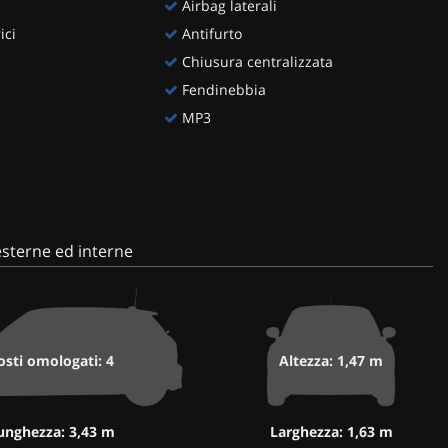
Airbag laterali
ici
Antifurto
Chiusura centralizzata
Fendinebbia
MP3
sterne ed interne
osti omologati: 4
Altezza: 1,47 m
unghezza: 3,43 m
Larghezza: 1,63 m