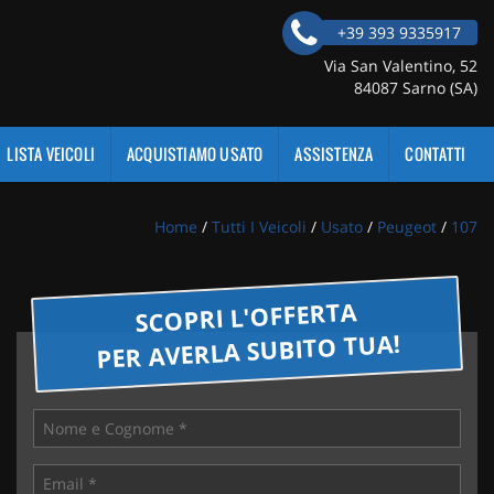
+39 393 9335917
Via San Valentino, 52
84087 Sarno (SA)
LISTA VEICOLI
ACQUISTIAMO USATO
ASSISTENZA
CONTATTI
Home
/
Tutti I Veicoli
/
Usato
/
Peugeot
/
107
SCOPRI L'OFFERTA
PER AVERLA SUBITO TUA!