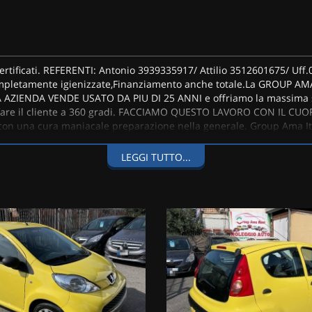
rtificati. REFERENTI: Antonio 3939335917/ Attilio 3512601675/ Uff
mpletamente igienizzate,Finanziamento anche totale.La GROUP AMA 
RA AZIENDA VENDE USATO DA PIU DI 25 ANNI e offriamo la massima ser
are il cliente a 360 gradi. FACCIAMO QUESTO LAVORO CON IL CUORE
con una cura maniacale preparazione nella generale. Group Ama Itali
ara vision: #essenzadelfuturo.Sarno Salerno Napoli Avellino Caserta
LEGGI TUTTO...