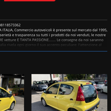
.08118573362
ITALIA, Commercio autoveicoli è presente sul mercato dal 1995,
ietà e trasparenza su tutti i prodotti da noi venduti, le nostre
 vetture E TANTA PASSIONE....... Le consegne da noi saranno
a rivela ogni giorno il suo accento peculiare: l'attenzione al
 Benevento, Auto da viaggio fino a € 9000, Auto selezionate, Auto