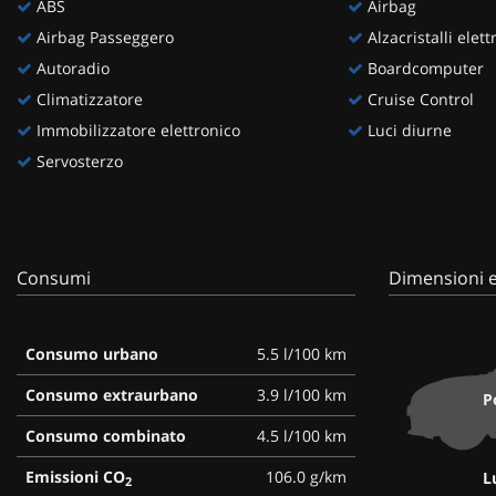
ABS
Airbag
questi
Airbag Passeggero
Alzacristalli elettr
strumenti
di
Autoradio
Boardcomputer
tracciamento
Climatizzatore
Cruise Control
si
Immobilizzatore elettronico
Luci diurne
rimanda
alla
Servosterzo
cookie
policy.
Puoi
rivedere
e
Consumi
Dimensioni e
modificare
le
tue
scelte
Consumo urbano
5.5 l/100 km
in
Consumo extraurbano
3.9 l/100 km
qualsiasi
P
momento.
Consumo combinato
4.5 l/100 km
Emissioni CO
106.0 g/km
L
2