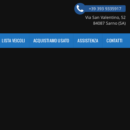
+39 393 9335917
Via San Valentino, 52
84087 Sarno (SA)
LISTA VEICOLI
ACQUISTIAMO USATO
ASSISTENZA
CONTATTI