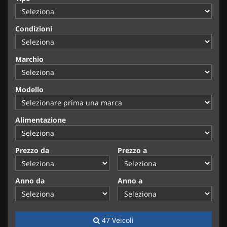
questi
strumenti
Condizioni
di
tracciamento
si
Marchio
rimanda
alla
cookie
Modello
policy.
Puoi
rivedere
Alimentazione
e
modificare
le
Prezzo da
Prezzo a
tue
scelte
in
Anno da
Anno a
qualsiasi
momento.
47 Veicoli