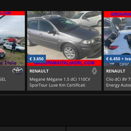
€ 3.650
€ 6.450 + iva
RENAULT
RENAULT
SEL
Megane Mégane 1.5 dCi 110CV
Clio dCi 8V 
SporTour Luxe Km Certificati
Energy Auto