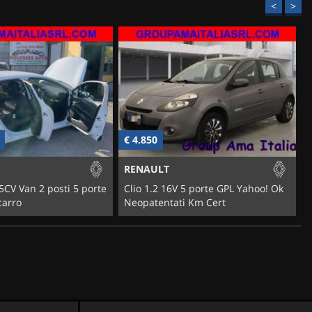
<
>
€ 4.850
€
RENAULT
75CV Van 2 posti 5 porte
Clio 1.2 16V 5 porte GPL Yahoo! Ok
2
carro
Neopatentati Km Cert