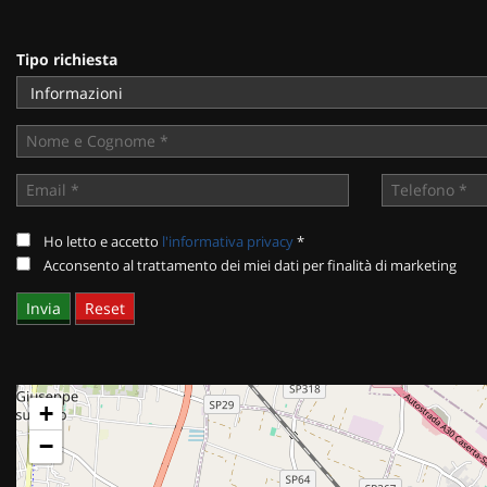
tracciamento
che
adottiamo
Tipo richiesta
per
offrire
le
funzionalità
e
svolgere
le
attività
Ho letto e accetto
l'informativa privacy
*
di
Acconsento al trattamento dei miei dati per finalità di marketing
seguito
descritte.
Per
ottenere
maggiori
informazioni
sull'utilità
+
e
sul
−
funzionamento
di