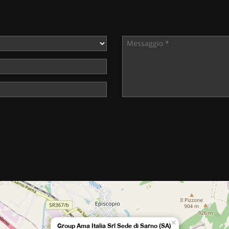
×
Group Ama Italia Srl Sede di Sarno (SA)