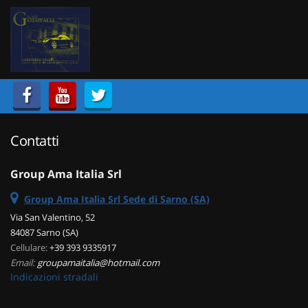
HOME
Le
tue
preferenze
LISTA VEICOLI
di
consenso
ACQUISTIAMO USATO
Il
seguente
pannello
Contatti
ASSISTENZA
ti
consente
Group Ama Italia Srl
di
CONTATTI
esprimere
Group Ama Italia Srl Sede di Sarno (SA)
le
tue
Via San Valentino, 52
preferenze
84087 Sarno (SA)
di
Cellulare:
+39 393 9335917
consenso
Email:
groupamaitalia@hotmail.com
alle
Indicazioni stradali
tecnologie
di