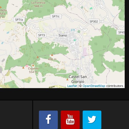
Leaflet
| ©
OpenStreetMap
contributors