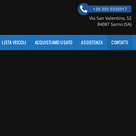
+39 393 9335917
Via San Valentino, 52
84087 Sarno (SA)
LISTA VEICOLI
ACQUISTIAMO USATO
ASSISTENZA
CONTATTI