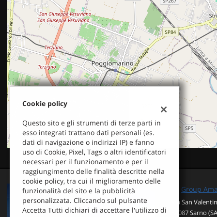
questi
strumenti
di
tracciamento
si
rimanda
alla
cookie
policy.
Puoi
Cookie policy
rivedere
e
Questo sito e gli strumenti di terze parti in
modificare
esso integrati trattano dati personali (es.
le
dati di navigazione o indirizzi IP) e fanno
tue
uso di Cookie, Pixel, Tags o altri identificatori
scelte
necessari per il funzionamento e per il
in
raggiungimento delle finalità descritte nella
qualsiasi
cookie policy, tra cui il miglioramento delle
momento.
Group Ama I
funzionalità del sito e la pubblicità
personalizzata. Cliccando sul pulsante
Via San Valentin
Accetta Tutti dichiari di accettare l'utilizzo di
84087 Sarno (SA