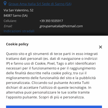
Group Ama Italia Srl Sede di Sarno (SA)
Via San Valentino, 52
84087 Sarno (SA)
Cellulare:
+39 393 9335917
Email:
groupamaitalia@hotmail.com
Indicazioni stradali
Cookie policy
Dati fiscali:
Group Ama Italia Srl
Questo sito e gli strumenti di terze parti in esso integrati
trattano dati personali (es. dati di navigazione o indirizzi
Via San Valentino, 52, Sarno (SA)
IP) e fanno uso di Cookie, Pixel, Tags o altri identificatori
C.F/P.IVA:
04962890655
necessari per il funzionamento e per il raggiungimento
Registro delle imprese:
SA
delle finalità descritte nella cookie policy, tra cui il
miglioramento delle funzionalità del sito e la pubblicità
personalizzata. Cliccando sul pulsante Accetta Tutti
dichiari di accettare l'utilizzo di queste tecnologie. In
alternativa puoi personalizzare le tue scelte tramite
l'apposito pulsante. Scopri di più e personalizza.