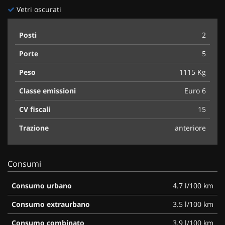
Vetri oscurati
Posti
2
Porte
5
Peso
1115 Kg
Classe emissioni
Euro 6
CV fiscali
15
Trazione
anteriore
Consumi
Consumo urbano
4.7 l/100 km
Consumo extraurbano
3.5 l/100 km
Consumo combinato
3.9 l/100 km