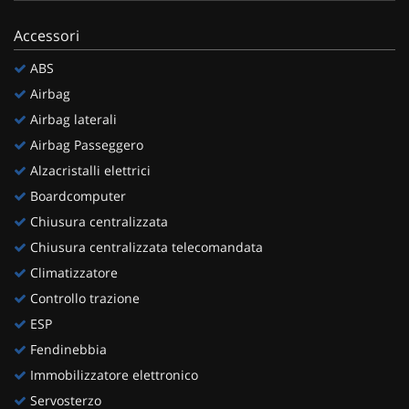
Salva
le
Accessori
impostazioni
ABS
Airbag
Airbag laterali
Airbag Passeggero
Alzacristalli elettrici
Boardcomputer
Chiusura centralizzata
Chiusura centralizzata telecomandata
Climatizzatore
Controllo trazione
ESP
Fendinebbia
Immobilizzatore elettronico
Servosterzo