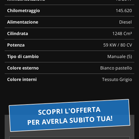
questi
Chilometraggio
145.620
strumenti
di
Alimentazione
Diesel
tracciamento
si
Cilindrata
1248 Cm³
rimanda
alla
Potenza
59 KW / 80 CV
cookie
policy.
Tipo di cambio
Manuale (5)
Puoi
rivedere
Colore esterno
Bianco pastello
e
Colore interni
Tessuto Grigio
modificare
le
tue
scelte
in
SCOPRI L'OFFERTA
qualsiasi
PER AVERLA SUBITO TUA!
momento.