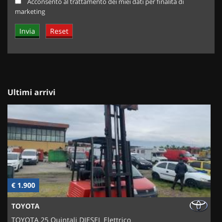
Acconsento al trattamento dei miei dati per finalità di
marketing
Ultimi arrivi
€ 1.900
€
TOYOTA
TOYOTA 25 Quintali DIESEL Elettrico