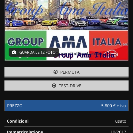
tracciamento
che
adottiamo
per
offrire
le
funzionalità
e
svolgere
GUARDA LE 12 FOTO
le
attività
di
PERMUTA
seguito
descritte.
Per
TEST-DRIVE
ottenere
maggiori
informazioni
PREZZO
5.800 € + iva
sull'utilità
e
sul
Condizioni
usato
funzionamento
Immatricolazione
10/2017
di