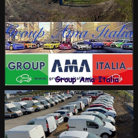
gradi.
FACCIAMO QUESTO LAVORO CON IL CUORE E TANTA
PASSIONE.......
Le vetture da noi vendute saranno consegnate con tagliando
completo,
100 controlli di più genere, con una cura maniacale nella
preparazione generale.
La nostra Azienda rivela ogni giorno il suo accento peculiare:
l’attenzione al cliente per far vivere un’esperienza unica e di
qualità.
Con una chiara vision: #essenzadelfuturo.
Sarno Salerno Napoli Avellino Caserta Benevento.
4x4, Neopatentati, GPL, Gancio, traino, Pick-up,
Auto da viaggio fino a € 9000, Auto compatte selezionate, Auto
Familiari Popolari, Usato Sicuro.