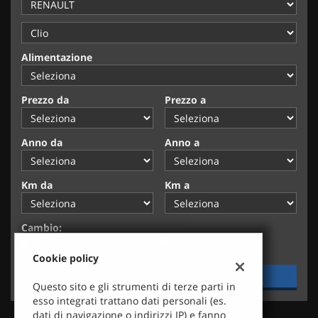
tracciamento
che
adottiamo
per
Alimentazione
offrire
le
funzionalità
Prezzo da
Prezzo a
e
svolgere
le
Anno da
Anno a
attività
di
seguito
Km da
Km a
descritte.
Per
ottenere
Cambio:
maggiori
Manuale
Automatico
informazioni
Cookie policy
sull'utilità
e
2 Veicoli
Questo sito e gli strumenti di terze parti in
sul
esso integrati trattano dati personali (es.
funzionamento
dati di navigazione o indirizzi IP) e fanno
di