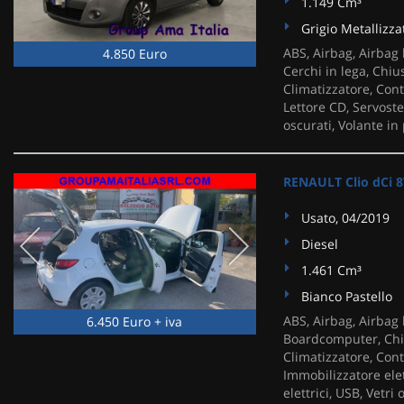
1.149 Cm³
Grigio Metallizza
ABS, Airbag, Airbag l
4.850 Euro
Cerchi in lega, Chiu
Climatizzatore, Cont
Lettore CD, Servoster
oscurati, Volante in 
RENAULT Clio dCi 8
Usato, 04/2019
Diesel
1.461 Cm³
Bianco Pastello
ABS, Airbag, Airbag l
6.450 Euro + iva
Boardcomputer, Chiu
Climatizzatore, Contr
Immobilizzatore elet
elettrici, USB, Vetri 