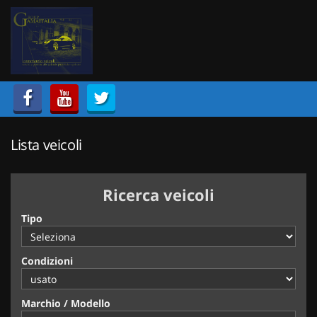
HOME
Le
tue
preferenze
LISTA VEICOLI
di
consenso
ACQUISTIAMO USATO
Il
seguente
pannello
Lista veicoli
ASSISTENZA
ti
consente
di
CONTATTI
Ricerca veicoli
esprimere
le
Tipo
tue
preferenze
di
Condizioni
consenso
alle
tecnologie
Marchio / Modello
di