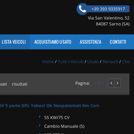
+39 393 9335917
Via San Valentino, 52
84087 Sarno (SA)
LISTA VEICOLI
ACQUISTIAMO USATO
ASSISTENZA
CONTATTI
Home
/
Tutti I Veicoli
/
Usato
/
Renault
/
Clio
Pagina:
1 di 1
vati
2
risultati
6V 5 porte GPL Yahoo! Ok Neopatentati Km Cert
55 KW/75 CV
Cambio Manuale (5)